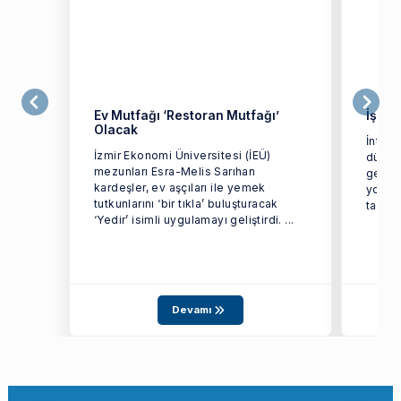
Ev Mutfağı ‘Restoran Mutfağı’
İş va
Olacak
İntern
İzmir Ekonomi Üniversitesi (İEÜ)
düşüre
mezunları Esra-Melis Sarıhan
geçir
kardeşler, ev aşçıları ile yemek
yollar
tutkunlarını ‘bir tıkla’ buluşturacak
taktiğ
‘Yedir’ isimli uygulamayı geliştirdi. ...
Devamı