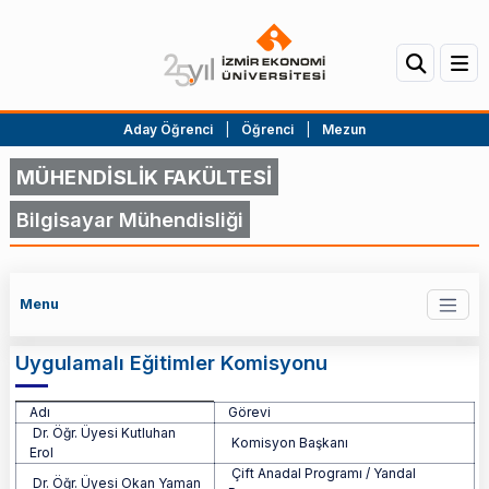
Aday Öğrenci
|
Öğrenci
|
Mezun
MÜHENDİSLİK FAKÜLTESİ
Bilgisayar Mühendisliği
Menu
Uygulamalı Eğitimler Komisyonu
Adı
Görevi
Uygulamalı Eğitimler Komisyonu
Dr. Öğr. Üyesi Kutluhan
Komisyon Başkanı
Erol
Çift Anadal Programı / Yandal
Dr. Öğr. Üyesi Okan Yaman