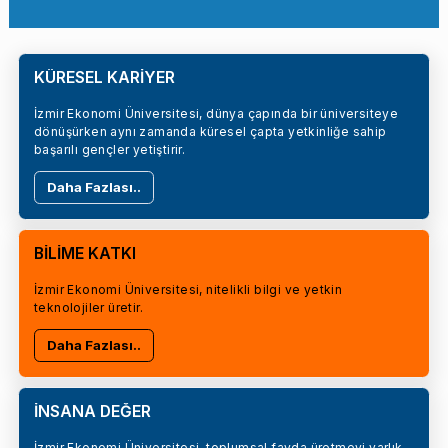
KÜRESEL KARİYER
İzmir Ekonomi Üniversitesi, dünya çapında bir üniversiteye
dönüşürken aynı zamanda küresel çapta yetkinliğe sahip
başarılı gençler yetiştirir.
Daha Fazlası..
BİLİME KATKI
İzmir Ekonomi Üniversitesi, nitelikli bilgi ve yetkin
teknolojiler üretir.
Daha Fazlası..
İNSANA DEĞER
İzmir Ekonomi Üniversitesi, toplumsal fayda üretmeyi varlık