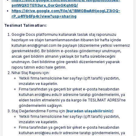
pntWQXOTEfI3urx_GorQnGKqhtlQ/
https://drive.google.com/file/d/1BMGBwAtHjeogLZ3iOQ-
rP_u4fFb6Fp4r/view?usp=sharing
Teslimat Talimatları:
Google Docs platformunu kullanarak taslak staj raporunuzu
hazırlayın ve stajın tamamlanmasından itibaren bir hafta içinde
kutluhan.erol@gmail.com ile paylaşın (düzenleme yetkisi vermeniz
gerekmektedir). Bir bildirim e-postası göndermeyi unutmayın,
ancak geri bildirim almanın yaklaşık bir hafta sürebileceğini
unutmayın. Geri bildirime göre gerekli düzenlemeleri yaparak
raporu tatmin edici hale getirin.
Nihai Staj Raporu için:
Yetkili firma temsilcisine her sayfayı (çift taraflı) yazdırtın,
imzalatın ve kaşeletin.
Firma tarafından ya geçerli bir şirket e-posta hesabından
kutluhan.erol@ieu.edu.tr adresine taratıp göndermelerini, ya
elden teslim etmelerini ya da kargo ile TESLİMAT ADRESİ'ne
göndermelerini sağlayın.
Staj Değerlendirme Formu için (
buradan ulaşabilirsiniz
):
Yetkili firma temsilcisine her sayfayı (çift taraflı) yazdırtın,
imzalatın ve kaşeletin.
Firma tarafından ya geçerli bir şirket e-posta hesabından
kutluhan.erol@ieu.edu.tr adresine taratıp göndermelerini, ya