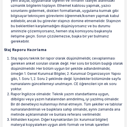
yeni araçlar, uygulamalar öğrenin ve firmanın faaliyet alanındaki
uzmanlık bilgilerini toplayın. Ethernet kablosu yapmak, yazıcı
sorunlarını gidermek, diskleri formatlamak, uygulama kurmak gibi
bilgisayar teknisyeni görevlerini öğrenmek/kısmen yapmak kabul
edilebilir, ancak bu görevler stajınızı domine etmemelidir. Stajınızın
bu beklentileri karşılamadığını düşünüyorsanız ve bu durumu
amirinizle çözemiyorsanız, hemen staj komisyonu başkanıyla
iletişime geçin. Sorun çözülemezse, başka bir yer bulmanız
gerekebilir.
Staj Raporu Hazırlama
Staj raporu teknik bir rapor olarak düşünülmelidir, cevaplanması
gereken anket soruları olarak değil. Her soru bir bölüm başlığı olarak
düşünülmelidir. Her bölüm uygun bir şekilde adlandırılmalıdır,
örneğin 1. Genel Kurumsal Bilgiler, 2. Kurumsal Organizasyon Yapısı
gibi, 1. Soru 1, 2. Soru 2 şeklinde değil. İçindekiler bölümünde sayfa
numaralarını güncellemeyi unutmayın. CE öğrencileri için ek soru
yoktur.
Rapor İngilizce olmalıdır. Teknik yazım standartlarına uygun,
dilbilgisi veya yazım hatalarından arındırılmış, iyi yazılmış olmalıdır.
Bir dil denetleyici kullanmayı ihmal etmeyin. Tüm şekiller ve tablolar
numaralandırılmalı ve başlıklara sahip olmalıdır, aynnı zamanda ana
metinde açıklanmalıdır ve bunlara referans verilmelidir.
İntihalden kaçının. Diğer kaynaklardan (ör. kurumsal bilgiler)
materyal kopyalarken uygun alıntı formatı ve tırnak işaretleri