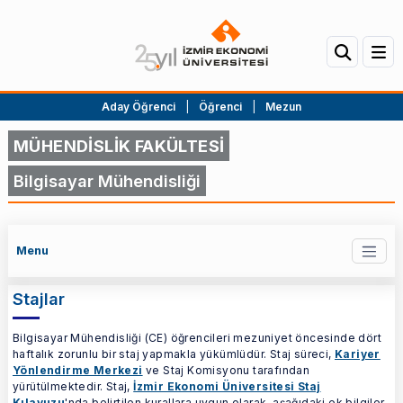
Aday Öğrenci
|
Öğrenci
|
Mezun
MÜHENDİSLİK FAKÜLTESİ
Bilgisayar Mühendisliği
Menu
Stajlar
Bilgisayar Mühendisliği (CE) öğrencileri mezuniyet öncesinde dört
haftalık zorunlu bir staj yapmakla yükümlüdür. Staj süreci,
Kariyer
Yönlendirme Merkezi
ve Staj Komisyonu tarafından
yürütülmektedir. Staj,
İzmir Ekonomi Üniversitesi Staj
Kılavuzu
'nda belirtilen kurallara uygun olarak, aşağıdaki ek bilgiler