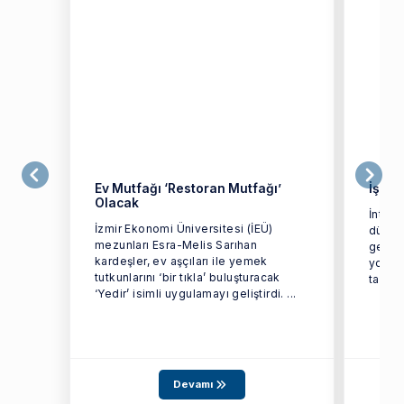
Ev Mutfağı ‘Restoran Mutfağı’
İş va
Olacak
İntern
İzmir Ekonomi Üniversitesi (İEÜ)
düşüre
mezunları Esra-Melis Sarıhan
geçir
kardeşler, ev aşçıları ile yemek
yollar
tutkunlarını ‘bir tıkla’ buluşturacak
taktiğ
‘Yedir’ isimli uygulamayı geliştirdi. ...
Devamı