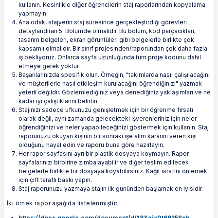
kullanın. Kesinlikle diğer öğrencilerin staj raporlarından kopyalama
yapmayın.
Ana odak, stajyerin staj süresince gerçekleştirdiği görevleri
detaylandıran 5. Bölümde olmalıdır. Bu bölüm, kod parçacıkları,
tasarım belgeleri, ekran görüntüleri gibi belgelerle birlikte çok
kapsamlı olmalıdır. Bir sınıf projesinden/raporundan çok daha fazla
iş bekliyoruz. Onlarca sayfa uzunluğunda tüm proje kodunu dahil
etmeye gerek yoktur.
Başarılarınızda spesifik olun. Örneğin, "takımlarda nasıl çalışılacağını
ve müşterilerle nasıl etkileşim kurulacağını öğrendiğinizi" yazmak
yeterli değildir. Gözlemlediğiniz veya denediğiniz yaklaşımları ve ne
kadar iyi çalıştıklarını belirtin.
Stajınızı sadece ufkunuzu genişletmek için bir öğrenme fırsatı
olarak değil, aynı zamanda gelecekteki işverenleriniz için neler
öğrendiğinizi ve neler yapabileceğinizi göstermek için kullanın. Staj
raporunuzu okuyan kişinin bir sonraki işe alım kararını veren kişi
olduğunu hayal edin ve raporu buna göre hazırlayın.
Her rapor sayfasını ayrı bir plastik dosyaya koymayın. Rapor
sayfalarınızı birbirine zımbalayabilir ve diğer teslim edilecek
belgelerle birlikte bir dosyaya koyabilirsiniz. Kağıt israfını önlemek
için çift taraflı baskı yapın.
Staj raporunuzu yazmaya stajın ilk gününden başlamak en iyisidir.
İki örnek rapor aşağıda listelenmiştir:
https://docs.google.com/document/d/18XgjxDt6935Seb-