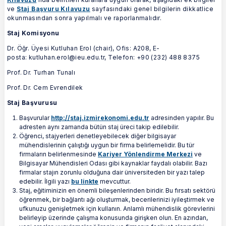
ve
Staj Başvuru Kılavuzu
sayfasındaki genel bilgilerin dikkatlice
okunmasından sonra yapılmalı ve raporlanmalıdır.
Staj Komisyonu
Dr. Öğr. Üyesi Kutluhan Erol (chair), Ofis: A208, E-
posta: kutluhan.erol@ieu.edu.tr, Telefon: +90 (232) 488 8375
Prof. Dr. Turhan Tunalı
Prof. Dr. Cem Evrendilek
Staj Başvurusu
Başvurular
http://staj.izmirekonomi.edu.tr
adresinden yapılır. Bu
adresten aynı zamanda bütün staj üreci takip edilebilir.
Öğrenci, stajyerleri denetleyebilecek diğer bilgisayar
mühendislerinin çalıştığı uygun bir firma belirlemelidir. Bu tür
firmaların belirlenmesinde
Kariyer Yönlendirme Merkezi
ve
Bilgisayar Mühendisleri Odası gibi kaynaklar faydalı olabilir. Bazı
firmalar stajın zorunlu olduğuna dair üniversiteden bir yazı talep
edebilir. İlgili yazı
bu linkte
mevcuttur.
Staj, eğitiminizin en önemli bileşenlerinden biridir. Bu fırsatı sektörü
öğrenmek, bir bağlantı ağı oluşturmak, becerilerinizi iyileştirmek ve
ufkunuzu genişletmek için kullanın. Anlamlı mühendislik görevlerini
belirleyip üzerinde çalışma konusunda girişken olun. En azından,