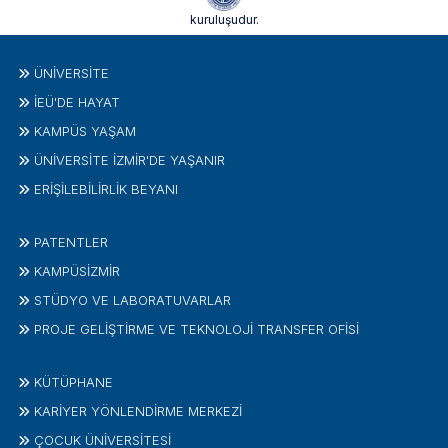
kuruluşudur.
ÜNIVERSITE
İEÜ'DE HAYAT
KAMPÜS YAŞAM
ÜNİVERSİTE İZMİR'DE YAŞANIR
ERİŞİLEBİLİRLİK BEYANI
PATENTLER
KAMPÜSİZMIR
STÜDYO VE LABORATUVARLAR
PROJE GELIŞTIRME VE TEKNOLOJI TRANSFER OFISI
KÜTÜPHANE
KARİYER YÖNLENDİRME MERKEZİ
ÇOCUK ÜNIVERSITESI