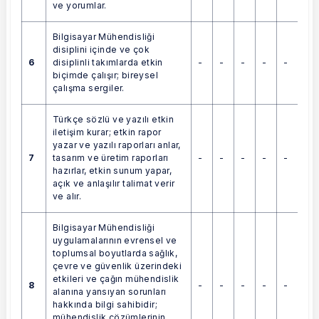
ve yorumlar.
Bilgisayar Mühendisliği
disiplini içinde ve çok
6
-
-
-
-
-
disiplinli takımlarda etkin
biçimde çalışır; bireysel
çalışma sergiler.
Türkçe sözlü ve yazılı etkin
iletişim kurar; etkin rapor
yazar ve yazılı raporları anlar,
7
-
-
-
-
-
tasarım ve üretim raporları
hazırlar, etkin sunum yapar,
açık ve anlaşılır talimat verir
ve alır.
Bilgisayar Mühendisliği
uygulamalarının evrensel ve
toplumsal boyutlarda sağlık,
çevre ve güvenlik üzerindeki
etkileri ve çağın mühendislik
8
-
-
-
-
-
alanına yansıyan sorunları
hakkında bilgi sahibidir;
mühendislik çözümlerinin