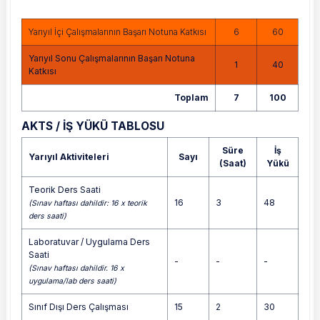
Yarıyıl İçi Çalışmalarının Başarı Notuna Katkısı
6
60
Yarıyıl Sonu Çalışmalarının Başarı Notuna
1
40
Katkısı
Toplam
7
100
AKTS / İŞ YÜKÜ TABLOSU
Süre
İş
Yarıyıl Aktiviteleri
Sayı
(Saat)
Yükü
Teorik Ders Saati
16
3
48
(Sınav haftası dahildir: 16 x teorik
ders saati)
Laboratuvar / Uygulama Ders
Saati
-
-
-
(Sınav haftası dahildir. 16 x
uygulama/lab ders saati)
Sınıf Dışı Ders Çalışması
15
2
30