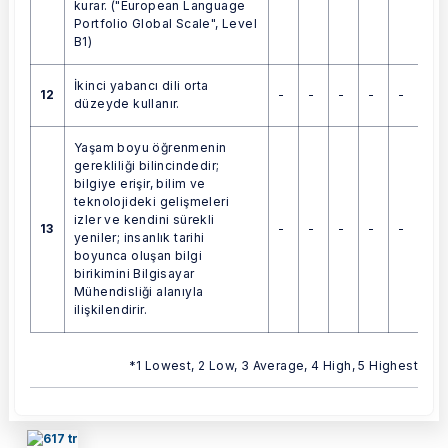
kurar. ("European Language
Portfolio Global Scale", Level
B1)
İkinci yabancı dili orta
12
-
-
-
-
-
düzeyde kullanır.
Yaşam boyu öğrenmenin
gerekliliği bilincindedir;
bilgiye erişir, bilim ve
teknolojideki gelişmeleri
izler ve kendini sürekli
13
-
-
-
-
-
yeniler; insanlık tarihi
boyunca oluşan bilgi
birikimini Bilgisayar
Mühendisliği alanıyla
ilişkilendirir.
*1 Lowest, 2 Low, 3 Average, 4 High, 5 Highest