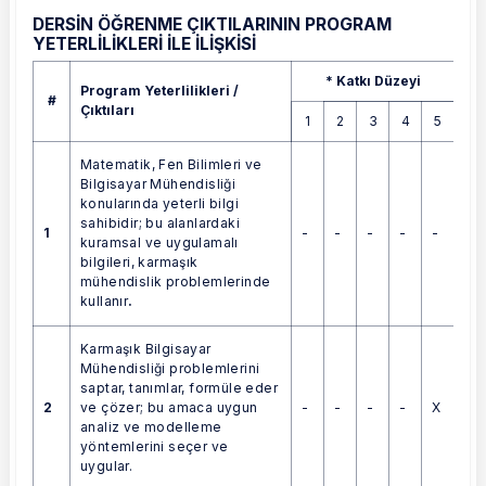
DERSİN ÖĞRENME ÇIKTILARININ PROGRAM
YETERLİLİKLERİ İLE İLİŞKİSİ
Program Yeterlilikleri / Çıktıları
* Katkı Düzeyi
Program Yeterlilikleri /
#
Çıktıları
1
2
3
4
5
Matematik, Fen Bilimleri ve
Bilgisayar Mühendisliği
konularında yeterli bilgi
sahibidir; bu alanlardaki
1
-
-
-
-
-
kuramsal ve uygulamalı
bilgileri, karmaşık
mühendislik problemlerinde
kullanır
.
Karmaşık Bilgisayar
Mühendisliği problemlerini
saptar, tanımlar, formüle eder
2
-
-
-
-
X
ve çözer; bu amaca uygun
analiz ve modelleme
yöntemlerini seçer ve
uygular.