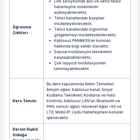
Link seviyesinde alıcı ve verici telsiz
haberleşme sistemlerini
açıklayabilecektir,
Telsiz kanallardaki kayıpları
modelleyebilecektir,
Öğrenme
Telsiz kanallardaki lognormal
Çıktıları
gölgelemeyi modelleyebilecektir,
Kablosuz PAN&#39;ler konuları
hakkında bilgi sahibi olacaktır,
Sayısal modülasyon tekniklerini
karşılaştırabilecektir,
Çok taşıyıcılı modülasyonları
tanımlayabilecektir.
Bu ders kapsamında İletim Temelleri;
İletişim ağları; Kablosuz kanal; Sinyal
Kodlama Teknikleri; Kodlama ve Hata
Ders Tanımı
Kontrolü; Kablosuz LAN'lar; Bluetooth ve
PAN; sensör ağları; Hücresel Ağlar -4G ve
LTE; Mobil IP; Uydu Haberleşmesi konuları
işlenecektir.
Dersin İlişkili
Olduğu