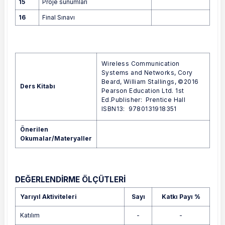
15
Proje sunumları
16
Final Sınavı
Wireless Communication
Systems and Networks, Cory
Beard, William Stallings, ©2016
Ders Kitabı
Pearson Education Ltd. 1st
Ed.Publisher: Prentice Hall
ISBN13: 9780131918351
Önerilen
Okumalar/Materyaller
DEĞERLENDİRME ÖLÇÜTLERİ
Yarıyıl Aktiviteleri
Sayı
Katkı Payı %
Katılım
-
-