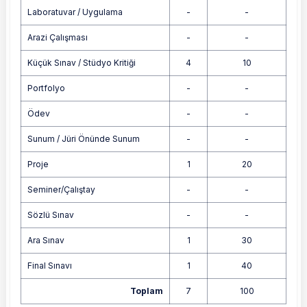
Laboratuvar / Uygulama
-
-
Arazi Çalışması
-
-
Küçük Sınav / Stüdyo Kritiği
4
10
Portfolyo
-
-
Ödev
-
-
Sunum / Jüri Önünde Sunum
-
-
Proje
1
20
Seminer/Çalıştay
-
-
Sözlü Sınav
-
-
Ara Sınav
1
30
Final Sınavı
1
40
Toplam
7
100