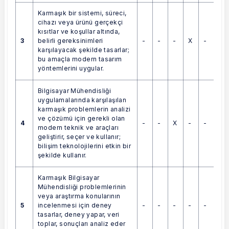
Karmaşık bir sistemi, süreci,
cihazı veya ürünü gerçekçi
kısıtlar ve koşullar altında,
3
-
-
-
X
-
belirli gereksinimleri
karşılayacak şekilde tasarlar;
bu amaçla modern tasarım
yöntemlerini uygular.
Bilgisayar Mühendisliği
uygulamalarında karşılaşılan
karmaşık problemlerin analizi
ve çözümü için gerekli olan
4
-
-
X
-
-
modern teknik ve araçları
geliştirir, seçer ve kullanır;
bilişim teknolojilerini etkin bir
şekilde kullanır.
Karmaşık Bilgisayar
Mühendisliği problemlerinin
veya araştırma konularının
5
-
-
-
-
-
incelenmesi için deney
tasarlar, deney yapar, veri
toplar, sonuçları analiz eder