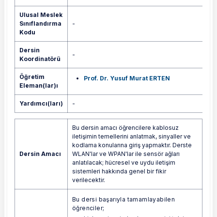
Ulusal Meslek
Sınıflandırma
-
Kodu
Dersin
-
Koordinatörü
Öğretim
Prof. Dr. Yusuf Murat ERTEN
Eleman(lar)ı
Yardımcı(ları)
-
Bu dersin amacı öğrencilere kablosuz
iletişimin temellerini anlatmak, sinyaller ve
kodlama konularına giriş yapmaktır. Derste
Dersin Amacı
WLAN'lar ve WPAN'lar ile sensör ağları
anlatılacak; hücresel ve uydu iletişim
sistemleri hakkında genel bir fikir
verilecektir.
Bu dersi başarıyla tamamlayabilen
öğrenciler;