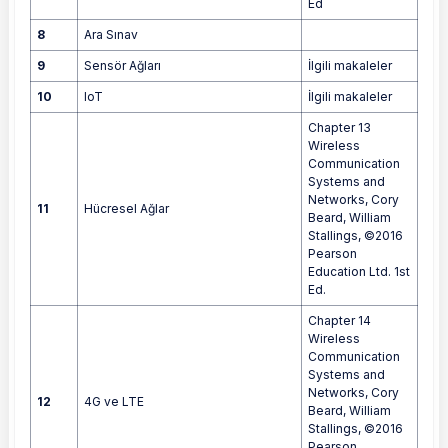
Ed
8
Ara Sınav
9
Sensör Ağları
İlgili makaleler
10
IoT
İlgili makaleler
Chapter 13
Wireless
Communication
Systems and
Networks, Cory
11
Hücresel Ağlar
Beard, William
Stallings, ©2016
Pearson
Education Ltd. 1st
Ed.
Chapter 14
Wireless
Communication
Systems and
Networks, Cory
12
4G ve LTE
Beard, William
Stallings, ©2016
Pearson