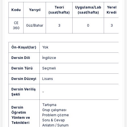
Teori
Uygulama/Lab
Yerel
Kodu
Yarıyıl
AK
(saat/hafta)
(saat/hafta)
Kredi
CE
Güz/Bahar
3
0
3
360
Yok
Ön-Koşul(lar)
Yok
Dersin Dili
İngilizce
Dersin Türü
Seçmeli
Dersin Düzeyi
Lisans
Dersin Veriliş
-
Şekli
Tartışma
Dersin
Grup çalışması
Öğretim
Problem çözme
Yöntem ve
Soru & Cevap
Teknikleri
Anlatım / Sunum