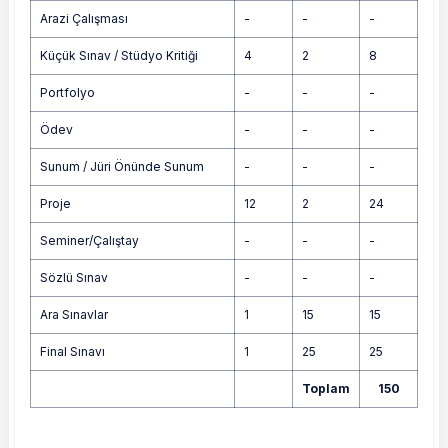
Arazi Çalışması
-
-
-
Küçük Sınav / Stüdyo Kritiği
4
2
8
Portfolyo
-
-
-
Ödev
-
-
-
Sunum / Jüri Önünde Sunum
-
-
-
Proje
12
2
24
Seminer/Çalıştay
-
-
-
Sözlü Sınav
-
-
-
Ara Sınavlar
1
15
15
Final Sınavı
1
25
25
Toplam
150